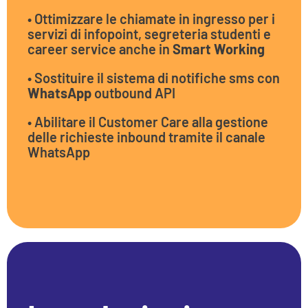
• Ottimizzare le chiamate in ingresso per i
servizi di infopoint, segreteria studenti e
career service anche in
Smart Working
• Sostituire il sistema di notifiche sms con
WhatsApp
outbound API
• Abilitare il Customer Care alla gestione
delle richieste inbound tramite il canale
WhatsApp