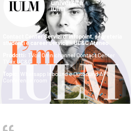
Contact Center Servizi di infopoint, segreteria
studenti e career service – UC&C Ateneo
Prodotti:
TVox Omnichannel Contact Center
TVox UC&C
Topic:
Whatsapp Inbound e Outbound API,
Conference room