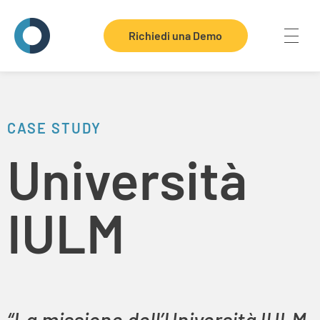
Richiedi una Demo
Telenia Software
Dove ogni contatto vale
CASE STUDY
Università
IULM